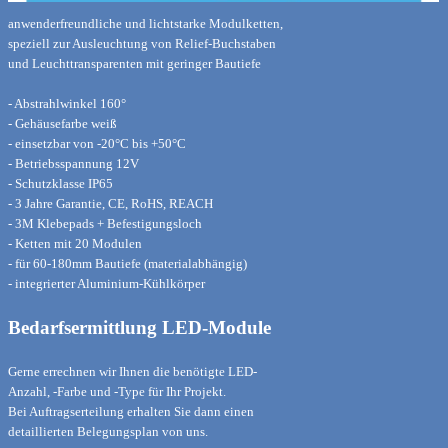
anwenderfreundliche und lichtstarke Modulketten,
speziell zur Ausleuchtung von Relief-Buchstaben
und Leuchttransparenten mit geringer Bautiefe
- Abstrahlwinkel 160°
- Gehäusefarbe weiß
- einsetzbar von -20°C bis +50°C
- Betriebsspannung 12V
- Schutzklasse IP65
- 3 Jahre Garantie, CE, RoHS, REACH
- 3M Klebepads + Befestigungsloch
- Ketten mit 20 Modulen
- für 60-180mm Bautiefe
(materialabhängig)
- integrierter Aluminium-Kühlkörper
Bedarfsermittlung LED-Module
Gerne errechnen wir Ihnen die
benötigte LED-
Anzahl, -Farbe und
-Type für Ihr Projekt.
Bei Auftragserteilung erhalten Sie
dann einen
detaillierten Belegungs
plan von uns.